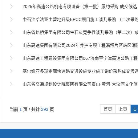

2025年高速公路机电专项设备（第一批）履约采购 成交候

中石油哈法亚主营地升级EPCC项目施工谈判采购 （二次采购）

山东省路桥集团有限公司生石灰竞争性谈判采购（第二次）

山东高速集团有限公司2024年养护专项工程淄博片区站区消防设施维修工程、站区装饰装修工程劳

山东高速工程建设集团有限公司067济南至宁津高速公路工程三标段桥涵、梁板预制

塞尔维亚多瑙走廊快速路交通设施专业施工询价采购成交候

山东省交通规划设计院集团有限公司泰山·黄河·大汶河文化旅游生态风景道项目前期全过程咨询技
首页
上页
1
当前
1
页 / 共计
393
页