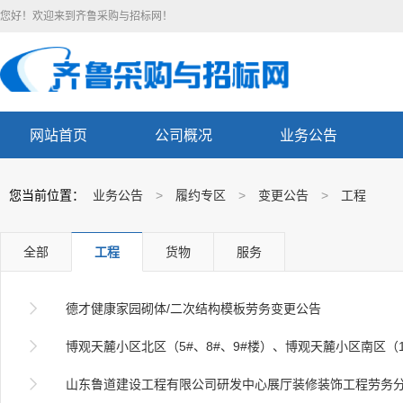
您好！欢迎来到齐鲁采购与招标网！
网站首页
公司概况
业务公告
您当前位置：
业务公告
>
履约专区
>
变更公告
>
工程
全部
工程
货物
服务

德才健康家园砌体/二次结构模板劳务变更公告

博观天麓小区北区（5#、8#、9#楼）、博观天麓小区南区（12#楼、13#楼、车库）工程安

山东鲁道建设工程有限公司研发中心展厅装修装饰工程劳务分包项目（二次