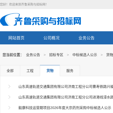
您好！欢迎来到齐鲁采购与招标网！
网站首页
公司概况
业务公告
您当前位置：
业务公告
>
招标专区
>
中标候选人公示
>
货
全部
工程
货物
服务

山东高速轨道交通集团有限公司济南工程分公司曹寿铁路兴福镇站南货场改造工程混凝土采购

山东高速轨道交通集团有限公司济南工程分公司进港线浸水路基材料采购

毅康科技运营期项目2026年度大宗药剂采购中标候选人公示