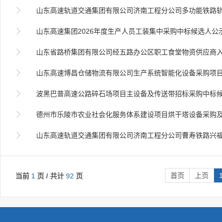

山东高速轨道交通集团有限公司济南工程分公司多功能铁路轨道养护机采购项目

山东高速集团2026年度生产人员工装集中采购中标候选人公

山东省路桥集团有限公司经五路办公区职工食堂物资供应商入围采购项目

山东高速博昌仓储物流有限公司生产系统智能化设备采购项目中

波黑巴普高速公路碎石场项目主设备及传送带招标采购中标

德州市乐陵市农业社会化服务体系建设项目烘干塔设备采购及安装（

山东高速轨道交通集团有限公司济南工程分公司曹寿铁路兴福镇站南货场改造工程龙门吊采购
首页
上页
当前
1
页 / 共计
92
页