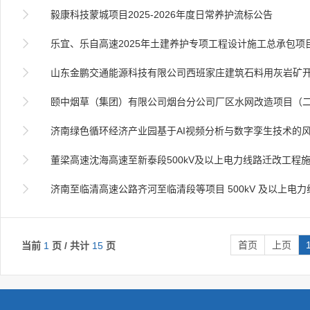

毅康科技蒙城项目2025-2026年度日常养护流标公告

乐宜、乐自高速2025年土建养护专项工程设计施工总承包项

山东金鹏交通能源科技有限公司西班家庄建筑石料用灰岩矿开采施工矿山总承

颐中烟草（集团）有限公司烟台分公司厂区水网改造项目（

济南绿色循环经济产业园基于AI视频分析与数字孪生技术的风险防控信息

董梁高速沈海高速至新泰段500kV及以上电力线路迁改工程施工

济南至临清高速公路齐河至临清段等项目 500kV 及以上电力线 路迁改设计施工总承包（二
首页
上页
当前
1
页 / 共计
15
页