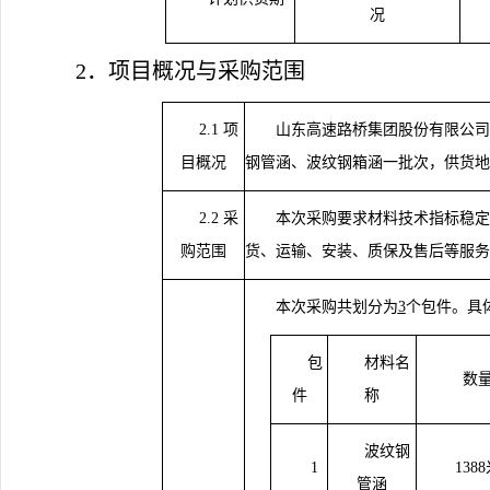
况
2．项目概况与采购范围
2.1 项
山东高速路桥集团股份有限公司
目概况
钢管涵、波纹钢箱涵
一批
次，
供货地
2.2 采
本次采购
要求
材料技术指标稳定
购范围
货、运输、
安装、
质保及售后等服务
本次采购共划分为
3
个包件。具
包
材料
名
数
件
称
波纹钢
1
138
8
管涵