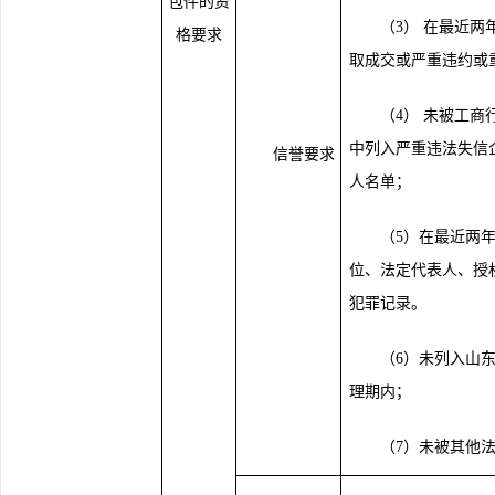
包件的资
（
3） 在最近两
格要求
取成交或严重违约或
（
4） 未被工商
中列入严重违法失信企
信誉要求
人名单；
（
5）在最近
两
位、法定代表人、授
犯罪记录。
（
6）未列入山
理期内；
（
7）未被其他