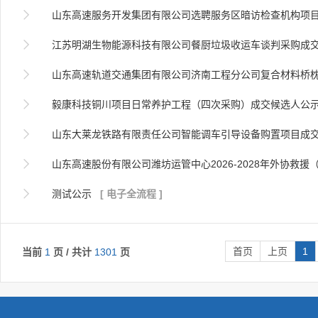

山东高速服务开发集团有限公司选聘服务区暗访检查机构项目成

江苏明湖生物能源科技有限公司餐厨垃圾收运车谈判采购成

山东高速轨道交通集团有限公司济南工程分公司复合材料桥枕及联结零件采购项

毅康科技铜川项目日常养护工程（四次采购）成交候选人公

山东大莱龙铁路有限责任公司智能调车引导设备购置项目成

山东高速股份有限公司潍坊运管中心2026-2028年外协救援（联合

测试公示
[ 电子全流程 ]
首页
上页
1
当前
1
页 / 共计
1301
页