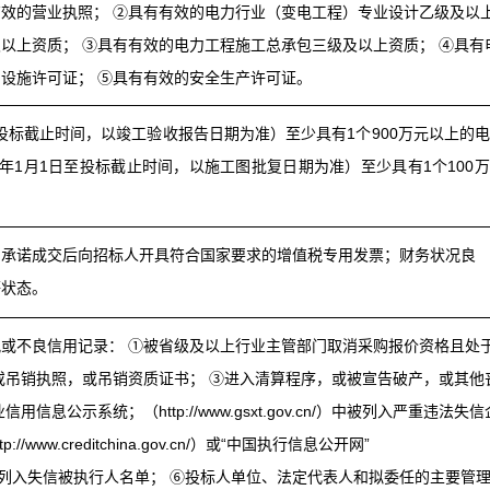
效的营业执照； ②具有有效的电力行业（变电工程）专业设计乙级及以
以上资质； ③具有有效的电力工程施工总承包三级及以上资质； ④具有
设施许可证； ⑤具有有效的安全生产许可证。
至投标截止时间，以竣工验收报告日期为准）至少具有1个900万元以上的
3年1月1日至投标截止时间，以施工图批复日期为准）至少具有1个100
，承诺成交后向招标人开具符合国家要求的增值税专用发票；财务状况良
等状态。
或不良信用记录： ①被省级及以上行业主管部门取消采购报价资格且处
或吊销执照，或吊销资质证书； ③进入清算程序，或被宣告破产，或其他
息公示系统；（http://www.gsxt.gov.cn/）中被列入严重违法失信
/www.creditchina.gov.cn/）或“中国执行信息公开网”
gov.cn/）中被列入失信被执行人名单； ⑥投标人单位、法定代表人和拟委任的主要管