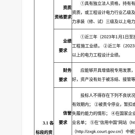
①具有独立法人资格，持有有
资质
资质，或工程设计电力行业乙级及
资格要求
力承装（修、试）三级及以上电力
①近三年（2023年1月1日
业绩
工程施工业绩。 ②近三年（202
要求
以上的电力工程设计业绩。
应能够开具增值税专用发票
财务
好，资产没有处于被冻结、接管
要求
投标人不得存在下列不良状况
有效期内； ②被责令停业，暂扣
信誉
失履约能力的情形； ④在国家企业信用信
业名单； ⑤在“信用中国”网站（http:/
要求
3.1
各
（http://zxgk.court.
标段的资